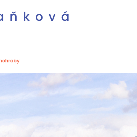
enohraby