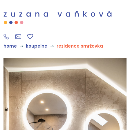
home
koupelna
rezidence smržovka