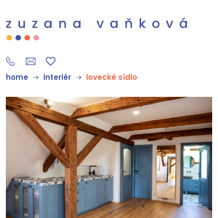
home
interiér
lovecké sídlo