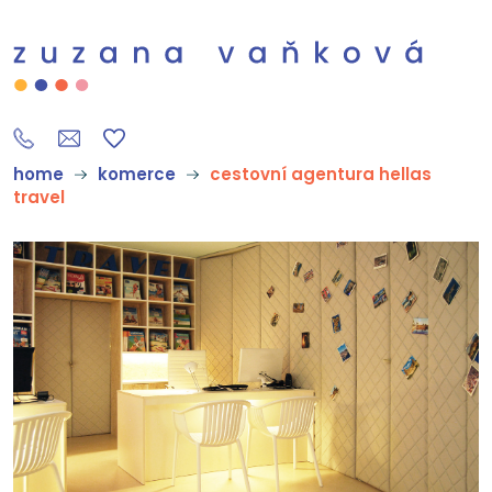
home
komerce
cestovní agentura hellas
travel