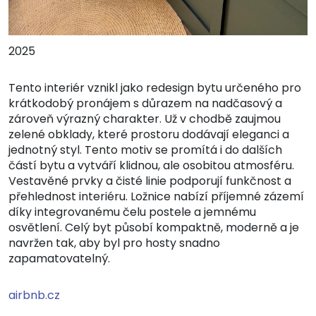
2025
Tento interiér vznikl jako redesign bytu určeného pro
krátkodobý pronájem s důrazem na nadčasový a
zároveň výrazný charakter. Už v chodbě zaujmou
zelené obklady, které prostoru dodávají eleganci a
jednotný styl. Tento motiv se promítá i do dalších
částí bytu a vytváří klidnou, ale osobitou atmosféru.
Vestavěné prvky a čisté linie podporují funkčnost a
přehlednost interiéru. Ložnice nabízí příjemné zázemí
díky integrovanému čelu postele a jemnému
osvětlení. Celý byt působí kompaktně, moderně a je
navržen tak, aby byl pro hosty snadno
zapamatovatelný.
airbnb.cz