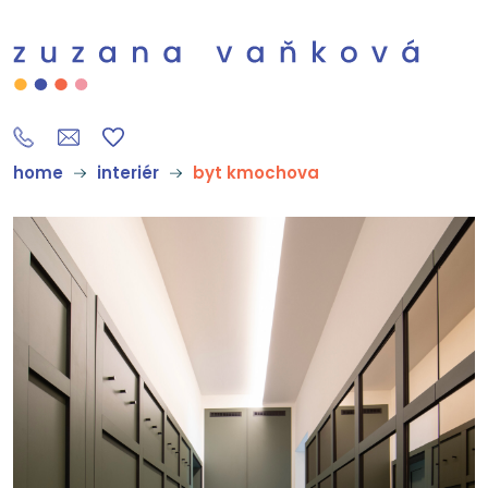
home
interiér
byt kmochova