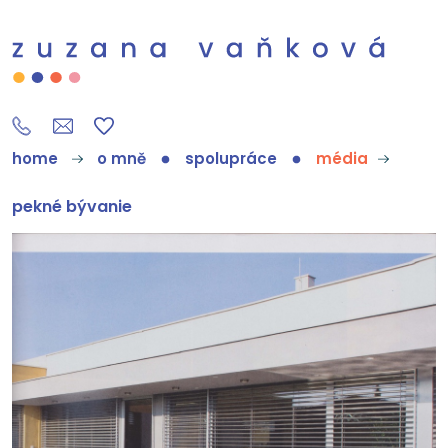
home
o mně
spolupráce
média
pekné bývanie