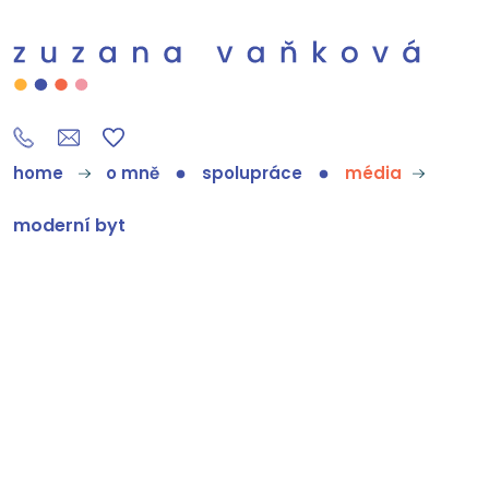
home
o mně
spolupráce
média
moderní byt