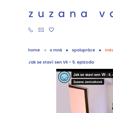
home
o mně
spolupráce
méd
Jak se staví sen VII – 5. epizoda