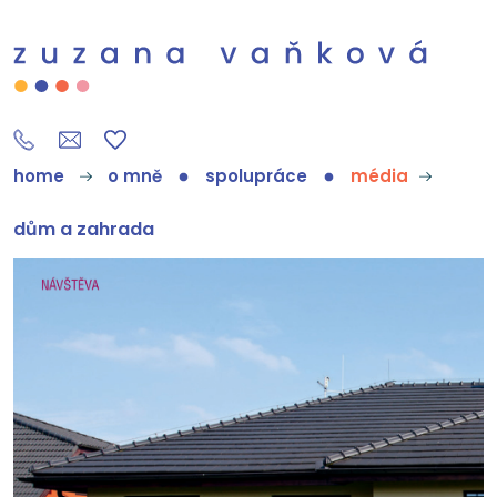
home
o mně
spolupráce
média
dům a zahrada