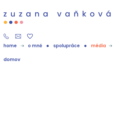
home
o mně
spolupráce
média
domov