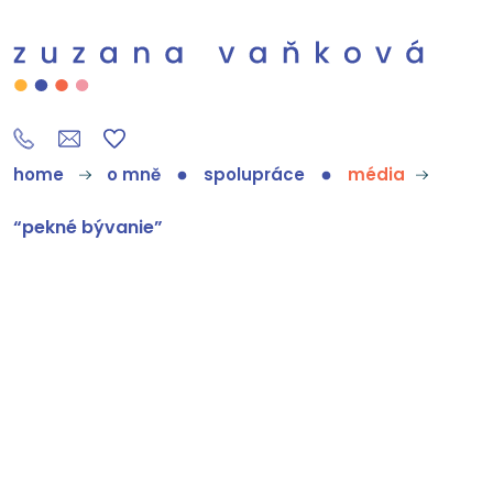
home
o mně
spolupráce
média
“pekné bývanie”